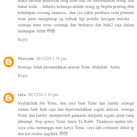
maka melihat penulisan blog teme kali ini membuatkan orang lain
bakal sedar .. bahawa keluarga adalah orang yg begitu penting dlm
kehidupan seorang manusia.. dan sya yakin pembaca serta peminta
teme pasti mengharap yg terbaik bgi penulis kesygan mereka ..
semoga teme terus semangt dan berkarya dan baik2 saja dalam
lindungan Allah 🤲🏼
Reply
Maryam
28/12/24 1:16 pm
Semoga Allah permudahkan urusan Teme Abdullah. Amin.
Reply
rara
28/12/24 1:16 pm
Syafakillah ibu Teme, doa saya buat Teme dan family semoga
semua baik baik saja dan dipermudahkan segala urusan, semoga
Teme dan family memperoleh ganjaran daripada segala ujian yang
dihadapi. Stay qowiy Teme Amin Ya Rabb. Thankyou update life,
saya setia menunggu next karya Teme, saya dah comment dekat ig
dan kat twitter jugakkk 🥹🥹