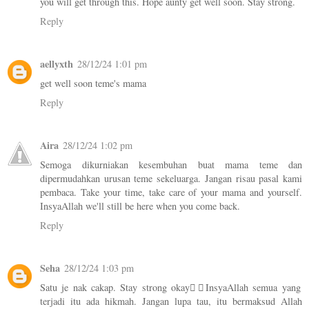
you will get through this. Hope aunty get well soon. Stay strong.
Reply
aellyxth
28/12/24 1:01 pm
get well soon teme's mama
Reply
Aira
28/12/24 1:02 pm
Semoga dikurniakan kesembuhan buat mama teme dan
dipermudahkan urusan teme sekeluarga. Jangan risau pasal kami
pembaca. Take your time, take care of your mama and yourself.
InsyaAllah we'll still be here when you come back.
Reply
Seha
28/12/24 1:03 pm
Satu je nak cakap. Stay strong okay👌🏻InsyaAllah semua yang
terjadi itu ada hikmah. Jangan lupa tau, itu bermaksud Allah