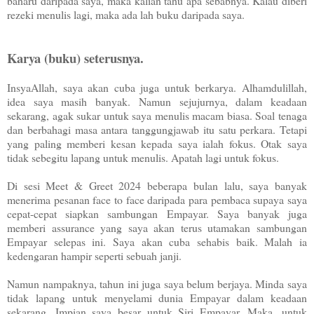
baharu daripada saya, maka kalian tahu apa sebabnya. Kalau diberi
rezeki menulis lagi, maka ada lah buku daripada saya.
Karya (buku) seterusnya.
InsyaAllah, saya akan cuba juga untuk berkarya. Alhamdulillah,
idea saya masih banyak. Namun sejujurnya, dalam keadaan
sekarang, agak sukar untuk saya menulis macam biasa. Soal tenaga
dan berbahagi masa antara tanggungjawab itu satu perkara. Tetapi
yang paling memberi kesan kepada saya ialah fokus. Otak saya
tidak sebegitu lapang untuk menulis. Apatah lagi untuk fokus.
Di sesi Meet & Greet 2024 beberapa bulan lalu, saya banyak
menerima pesanan face to face daripada para pembaca supaya saya
cepat-cepat siapkan sambungan Empayar. Saya banyak juga
memberi assurance yang saya akan terus utamakan sambungan
Empayar selepas ini. Saya akan cuba sehabis baik. Malah ia
kedengaran hampir seperti sebuah janji.
Namun nampaknya, tahun ini juga saya belum berjaya. Minda saya
tidak lapang untuk menyelami dunia Empayar dalam keadaan
sekarang. Impian saya besar untuk Siri Empayar. Maka, untuk