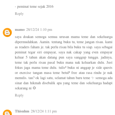
- peminat teme sejak 2016
Reply
mamo
28/12/24 1:10 pm
saya doakan semoga semua urusan mama teme dan sekeluarga
dipermudahkan. Aamin. tentang buku tu, teme jangan risau. kami
as readers faham je. tak perlu risau bila buku tu siap. saya sebagai
peminat tegar siri empayar, saya nak cakap yang even empayar
keluar 5 tahun akan datang pun saya sanggup tunggu. jadinya,
teme tak perlu risau pasal buku mana nak keluarkan dulu. Just
fokus jaga mama teme dulu. tulis² buku ni anggap je side quests
or exercise tangan masa teme betul² free atau rasa rindu je nak
menulis. tau? ok lagi satu, selamat tahun baru teme ✨ semoga ada
sinar dan hikmah disebalik apa yang teme dan sekeluarga hadapi
sekarang ni 🌻
Reply
Thisnhm
28/12/24 1:11 pm