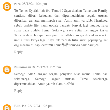
rara
28/12/24 1:24 pm
To Teme: Syafakillah ibu Teme🥺 Saya doakan Teme dan Family
sentiasa diberi kekuatan dan dipermudahkan segala urusan
diberikan ganjaran melimpah ruah. Amin amin ya rabb. Thankyou
sebab update life, nanti update banyak- banyak lagi tauuuu, saya
suka baca update Teme. Sokayyy, saya setia menunggu karya
Teme walauseberapa lama pun, inshallah semoga diberikan rezeki
untuk tulis karya lagi. Saya tak pernah tulis surat pepanjang kat
org macam ni, tapi demimu Teme🥹🥹 semoga baik baik jee
Reply
Nuraimaan18
28/12/24 1:25 pm
Semoga Allah angkat segala penyakit buat mama Teme dan
sekeluarga. Semoga segala urusan Teme sekeluarga
dipermudahkan. Amin ya rab alamin..🤲🤲
Reply
Elin Isa
28/12/24 1:26 pm