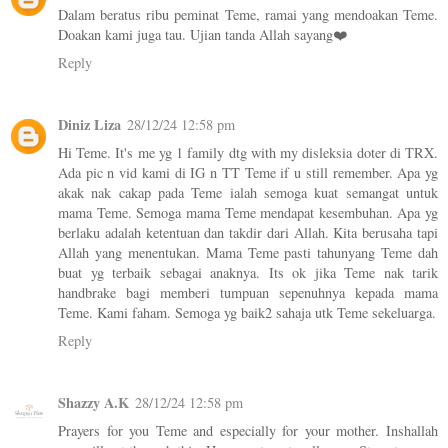
Dalam beratus ribu peminat Teme, ramai yang mendoakan Teme.
Doakan kami juga tau. Ujian tanda Allah sayang❤️
Reply
Diniz Liza
28/12/24 12:58 pm
Hi Teme. It's me yg 1 family dtg with my disleksia doter di TRX.
Ada pic n vid kami di IG n TT Teme if u still remember. Apa yg
akak nak cakap pada Teme ialah semoga kuat semangat untuk
mama Teme. Semoga mama Teme mendapat kesembuhan. Apa yg
berlaku adalah ketentuan dan takdir dari Allah. Kita berusaha tapi
Allah yang menentukan. Mama Teme pasti tahunyang Teme dah
buat yg terbaik sebagai anaknya. Its ok jika Teme nak tarik
handbrake bagi memberi tumpuan sepenuhnya kepada mama
Teme. Kami faham. Semoga yg baik2 sahaja utk Teme sekeluarga.
Reply
Shazzy A.K
28/12/24 12:58 pm
Prayers for you Teme and especially for your mother. Inshallah