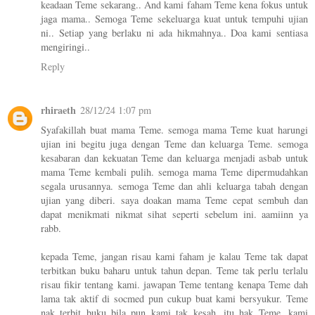
keadaan Teme sekarang.. And kami faham Teme kena fokus untuk
jaga mama.. Semoga Teme sekeluarga kuat untuk tempuhi ujian
ni.. Setiap yang berlaku ni ada hikmahnya.. Doa kami sentiasa
mengiringi..
Reply
rhiraeth
28/12/24 1:07 pm
Syafakillah buat mama Teme. semoga mama Teme kuat harungi
ujian ini begitu juga dengan Teme dan keluarga Teme. semoga
kesabaran dan kekuatan Teme dan keluarga menjadi asbab untuk
mama Teme kembali pulih. semoga mama Teme dipermudahkan
segala urusannya. semoga Teme dan ahli keluarga tabah dengan
ujian yang diberi. saya doakan mama Teme cepat sembuh dan
dapat menikmati nikmat sihat seperti sebelum ini. aamiinn ya
rabb.
kepada Teme, jangan risau kami faham je kalau Teme tak dapat
terbitkan buku baharu untuk tahun depan. Teme tak perlu terlalu
risau fikir tentang kami. jawapan Teme tentang kenapa Teme dah
lama tak aktif di socmed pun cukup buat kami bersyukur. Teme
nak terbit buku bila pun kami tak kesah. itu hak Teme. kami