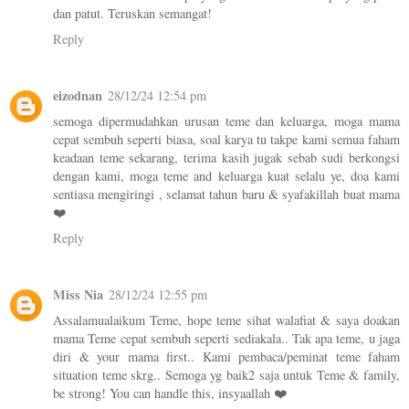
dan patut. Teruskan semangat!
Reply
eizodnan
28/12/24 12:54 pm
semoga dipermudahkan urusan teme dan keluarga, moga mama
cepat sembuh seperti biasa, soal karya tu takpe kami semua faham
keadaan teme sekarang, terima kasih jugak sebab sudi berkongsi
dengan kami, moga teme and keluarga kuat selalu ye, doa kami
sentiasa mengiringi , selamat tahun baru & syafakillah buat mama
❤️
Reply
Miss Nia
28/12/24 12:55 pm
Assalamualaikum Teme, hope teme sihat walafiat & saya doakan
mama Teme cepat sembuh seperti sediakala.. Tak apa teme, u jaga
diri & your mama first.. Kami pembaca/peminat teme faham
situation teme skrg.. Semoga yg baik2 saja untuk Teme & family,
be strong! You can handle this, insyaallah ❤️