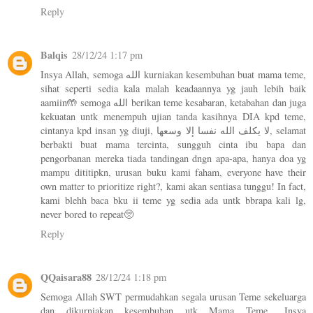
Reply
Balqis
28/12/24 1:17 pm
Insya Allah, semoga الله kurniakan kesembuhan buat mama teme,
sihat seperti sedia kala malah keadaannya yg jauh lebih baik
aamiin🤲 semoga الله berikan teme kesabaran, ketabahan dan juga
kekuatan untk menempuh ujian tanda kasihnya DIA kpd teme,
cintanya kpd insan yg diuji, لا يكلف الله نفسا إلا وسعها, selamat
berbakti buat mama tercinta, sungguh cinta ibu bapa dan
pengorbanan mereka tiada tandingan dngn apa-apa, hanya doa yg
mampu dititipkn, urusan buku kami faham, everyone have their
own matter to prioritize right?, kami akan sentiasa tunggu! In fact,
kami blehh baca bku ii teme yg sedia ada untk bbrapa kali lg,
never bored to repeat🥺
Reply
QQaisara88
28/12/24 1:18 pm
Semoga Allah SWT permudahkan segala urusan Teme sekeluarga
dan dikurniakan kesembuhan utk Mama Teme.. Insya