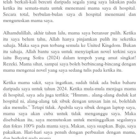
telah berkali-kali bercuti daripada segala yang saya lakukan pada
ketika itu semata-mata untuk menemani mama saya di hospital.
Secara total, berbulan-bulan saya di hospital menemani dan
menguruskan mama saya.
Alhamdulillah, akhir tahun lalu, mama saya beransur pulih. Ketika
itu saya belum tahu, Allah hanya pinjamkan pulih itu seketika
sahaja. Maka saya pun terbang semula ke United Kingdom. Bukan
itu sahaja, Allah bantu saya untuk menyiapkan novel terkini saya
iaitu Bayang Sofea (2024) dalam tempoh yang amat singkat!
Rezeki. Mama sihat, sampai saya boleh berbincang-bincang dengan
mama mengenai novel yang saya sedang tulis pada ketika itu.
Ketika mama sakit, saya ingatkan, sudah tidak ada buku baharu
daripada saya untuk tahun 2024. Ketika mula-mula menjaga mama
di hospital, saya ada juga terfikir, “Hmmm.. alang-alang duduk kat
hospital ni, alang-alang tak sibuk dengan urusan lain ni, bolehlah
aku menulis.” Tetapi tidak. Apabila saya sibuk dengan laptop saya,
mama saya akan cuba untuk tidak menganggu saya. Maka
disebabkan itu, saya memutuskan untuk meninggalkan segalanya
dan fokus 100% pada mama saya. Makan, saya suapkan. Baju, saya
pakaikan. Hari-hari saya penuh dengan perbualan dengan mama,
dan berbakti pada mama.